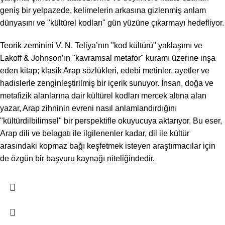
geniş bir yelpazede, kelimelerin arkasına gizlenmiş anlam
dünyasını ve "kültürel kodları" gün yüzüne çıkarmayı hedefliyor.
Teorik zeminini V. N. Teliya’nın "kod kültürü" yaklaşımı ve
Lakoff & Johnson’ın "kavramsal metafor" kuramı üzerine inşa
eden kitap; klasik Arap sözlükleri, edebi metinler, ayetler ve
hadislerle zenginleştirilmiş bir içerik sunuyor. İnsan, doğa ve
metafizik alanlarına dair kültürel kodları mercek altına alan
yazar, Arap zihninin evreni nasıl anlamlandırdığını
"kültürdilbilimsel" bir perspektifle okuyucuya aktarıyor. Bu eser,
Arap dili ve belagatı ile ilgilenenler kadar, dil ile kültür
arasındaki kopmaz bağı keşfetmek isteyen araştırmacılar için
de özgün bir başvuru kaynağı niteliğindedir.