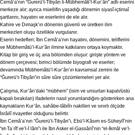
Cemâ‘a’nın “Ğurerü’t-Tibyân li-Mübhemâti’l-Kurʾân” adlı eserini
merkeze alır; ayrıca müellifin yaşadığı dönemin siyasî-içtimaî
şartlarını, hayatını ve eserlerini de ele alır.
Kahire ve Dımaşk’ın dönemin güvenli ve üretken ilim
merkezleri oluşu özellikle vurgulanır.
Eserin hedefleri; İbn Cemâ‘a’nın hayatını, dönemini, teliflerini
ve Mübhemâtü’l-Kur’ân ilmine katkılarını ortaya koymaktır.
Kitap bir giriş ve üç ana bölümden oluşur: girişte yöntem ve
dönem çerçevesi; birinci bölümde biyografi ve eserler;
devamında Mübhemâtü’l-Kur’ân’ın kavramsal zemini ile
“Ğurerü’t-Tibyân”ın sûre sûre çözümlemeleri yer alır.
Çalışma, Kur’ân’daki “mübhem” (isim ve unsurları kapalı/üstü
kapalı bırakılan) ifadelerin nasıl yorumlandığını gösterirken ana
kaynakların Kur’ân, sahâbe-tâbiîn nakilleri ve sınırlı ölçüde
İsrâilî rivayetler olduğunu belirtir.
İbn Cemâ‘a’nın “Ğurerü’t-Tibyân”ı, Ebü’l-Kâsım es-Süheylî’nin
“et-Taʿrîf ve’l-İʿlâm”ı ile İbn Asker el-Gassânî’nin “el-İkmâl ve’l-