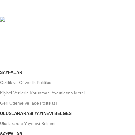
Fırsatları kaçırmayın.
ÜCRETSİZ İADE
Siparişleri takip edin veya iptal edin.
SAYFALAR
Gizlilik ve Güvenlik Politikası
Kişisel Verilerin Korunması Aydınlatma Metni
Geri Ödeme ve İade Politikası
ULUSLARARASI YAYINEVI BELGESI
Uluslararası Yayınevi Belgesi
SAYFALAR