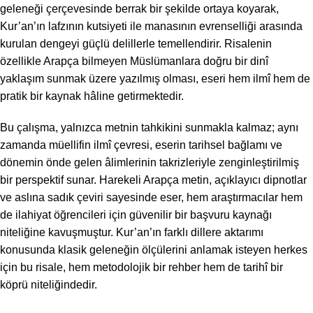
geleneği çerçevesinde berrak bir şekilde ortaya koyarak,
Kur’an’ın lafzının kutsiyeti ile manasının evrenselliği arasında
kurulan dengeyi güçlü delillerle temellendirir. Risalenin
özellikle Arapça bilmeyen Müslümanlara doğru bir dinî
yaklaşım sunmak üzere yazılmış olması, eseri hem ilmî hem de
pratik bir kaynak hâline getirmektedir.
Bu çalışma, yalnızca metnin tahkikini sunmakla kalmaz; aynı
zamanda müellifin ilmî çevresi, eserin tarihsel bağlamı ve
dönemin önde gelen âlimlerinin takrizleriyle zenginleştirilmiş
bir perspektif sunar. Harekeli Arapça metin, açıklayıcı dipnotlar
ve aslına sadık çeviri sayesinde eser, hem araştırmacılar hem
de ilahiyat öğrencileri için güvenilir bir başvuru kaynağı
niteliğine kavuşmuştur. Kur’an’ın farklı dillere aktarımı
konusunda klasik geleneğin ölçülerini anlamak isteyen herkes
için bu risale, hem metodolojik bir rehber hem de tarihî bir
köprü niteliğindedir.