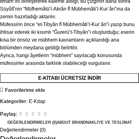
İtmâm”ını birleştirerek kaleme aldığı; bu çizginin daha sonra
Süyûtî’nin “Müfhemâtü’l-Akrân fî Mübhemâti’l-Kurʾân”ına da
zemin hazırladığı aktarılır.
Müfessirin önce “et-Tibyân fî Mübhemâti’l-Kurʾân”ı yazıp bunu
ihtisar ederek iki kısımlı “Ğurerü’t-Tibyân”ı oluşturduğu; eserin
kısa bir önsöz ve mübhem kavramların açıklandığı ana
bölümden meydana geldiği belirtilir.
Ayrıca, hangi âyetlerin “mübhem” sayılacağı konusunda
müfessirler arasında farklılık olabileceği vurgulanır.
E-KITABI ÜCRETSIZ İNDIR
Favorilerime ekle
Kategoriler:
E-Kitap
Paylaş:
DEĞERLENDIRMELER (0)
ABOUT BRAND
NAKLIYE VE TESLIMAT
Değerlendirmeler (0)
Değerlendirmeler