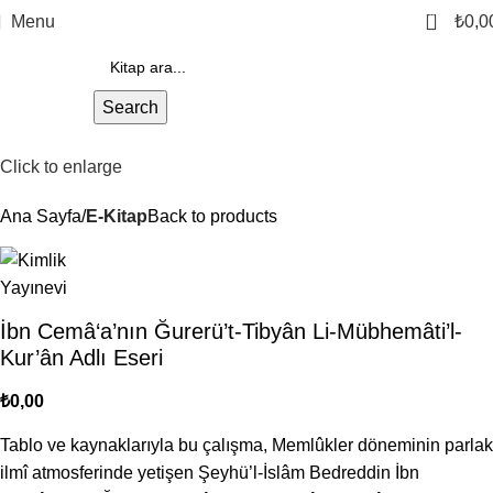
0
Menu
₺
0,0
Search
Click to enlarge
Ana Sayfa
E-Kitap
Back to products
İbn Cemâ‘a’nın Ğurerü’t-Tibyân Li-Mübhemâti’l-
Kur’ân Adlı Eseri
₺
0,00
Tablo ve kaynaklarıyla bu çalışma, Memlûkler döneminin parlak
ilmî atmosferinde yetişen Şeyhü’l-İslâm Bedreddin İbn