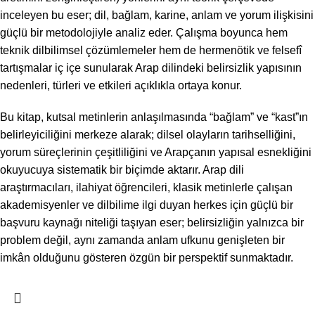
inceleyen bu eser; dil, bağlam, karine, anlam ve yorum ilişkisini
güçlü bir metodolojiyle analiz eder. Çalışma boyunca hem
teknik dilbilimsel çözümlemeler hem de hermenötik ve felsefî
tartışmalar iç içe sunularak Arap dilindeki belirsizlik yapısının
nedenleri, türleri ve etkileri açıklıkla ortaya konur.
Bu kitap, kutsal metinlerin anlaşılmasında “bağlam” ve “kast”ın
belirleyiciliğini merkeze alarak; dilsel olayların tarihselliğini,
yorum süreçlerinin çeşitliliğini ve Arapçanın yapısal esnekliğini
okuyucuya sistematik bir biçimde aktarır. Arap dili
araştırmacıları, ilahiyat öğrencileri, klasik metinlerle çalışan
akademisyenler ve dilbilime ilgi duyan herkes için güçlü bir
başvuru kaynağı niteliği taşıyan eser; belirsizliğin yalnızca bir
problem değil, aynı zamanda anlam ufkunu genişleten bir
imkân olduğunu gösteren özgün bir perspektif sunmaktadır.