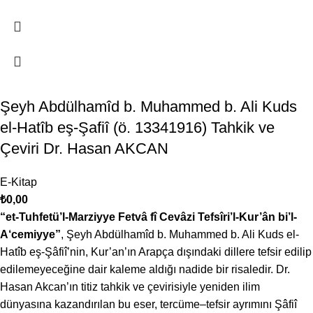
Şeyh Abdülhamîd b. Muhammed b. Ali Kuds
el-Hatîb eş-Şafiî (ö. 13341916) Tahkik ve
Çeviri Dr. Hasan AKCAN
E-Kitap
₺
0,00
“et-Tuhfetü’l-Marziyye Fetvâ fî Cevâzi Tefsîri’l-Kur’ân bi’l-
A‘cemiyye”
, Şeyh Abdülhamîd b. Muhammed b. Ali Kuds el-
Hatîb eş-Şâfiî’nin, Kur’an’ın Arapça dışındaki dillere tefsir edilip
edilemeyeceğine dair kaleme aldığı nadide bir risaledir. Dr.
Hasan Akcan’ın titiz tahkik ve çevirisiyle yeniden ilim
dünyasına kazandırılan bu eser, tercüme–tefsir ayrımını Şâfiî