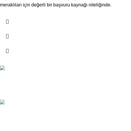
meraklıları için değerli bir başvuru kaynağı niteliğinde.
ÜCRETSİZ KARGO
PTT Kargo
ONLİNE ÖDEME
Güvenli ödeme alt yapısı.