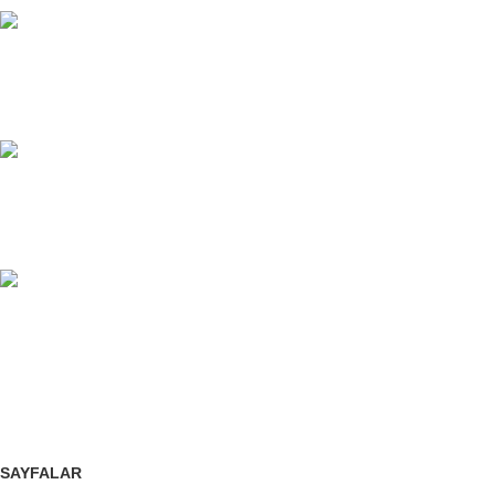
7/24 DESTEK
Sınırsız destek.
100% GÜVENLİ
Fırsatları kaçırmayın.
ÜCRETSİZ İADE
Siparişleri takip edin veya iptal edin.
SAYFALAR