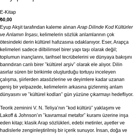
E-Kitap
₺
0,00
Eyup Akşit tarafından kaleme alınan
Arap Dilinde Kod Kültürler
ve Anlamın İnşası
, kelimelerin sözlük anlamlarının çok
ötesindeki derin kültürel hafızasına odaklanıyor. Eser, Arapça
kelimeleri sadece dilbilimsel birer yapı taşı olarak değil;
toplumun inançlarını, tarihsel tecrübelerini ve dünyaya bakışını
barındıran canlı birer "kültürel arşiv" olarak ele alıyor. Dilin
asırlar süren bir birikimle oluşturduğu tortuyu inceleyen
çalışma, şiirlerden atasözlerine ve deyimlere kadar uzanan
geniş bir yelpazede, kelimelerin arkasına gizlenmiş anlam
dünyasını ve "kültürel kodları" gün yüzüne çıkarmayı hedefliyor.
Teorik zeminini V. N. Teliya’nın "kod kültürü" yaklaşımı ve
Lakoff & Johnson’ın "kavramsal metafor" kuramı üzerine inşa
eden kitap; klasik Arap sözlükleri, edebi metinler, ayetler ve
hadislerle zenginleştirilmiş bir içerik sunuyor. İnsan, doğa ve