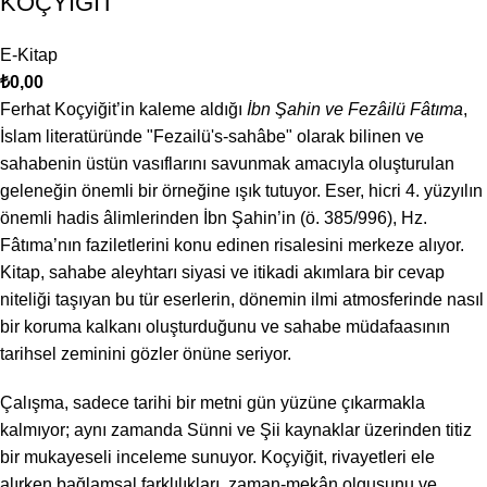
KOÇYİĞİT
E-Kitap
₺
0,00
Ferhat Koçyiğit’in kaleme aldığı
İbn Şahin ve Fezâilü Fâtıma
,
İslam literatüründe "Fezailü's-sahâbe" olarak bilinen ve
sahabenin üstün vasıflarını savunmak amacıyla oluşturulan
geleneğin önemli bir örneğine ışık tutuyor. Eser, hicri 4. yüzyılın
önemli hadis âlimlerinden İbn Şahin’in (ö. 385/996), Hz.
Fâtıma’nın faziletlerini konu edinen risalesini merkeze alıyor.
Kitap, sahabe aleyhtarı siyasi ve itikadi akımlara bir cevap
niteliği taşıyan bu tür eserlerin, dönemin ilmi atmosferinde nasıl
bir koruma kalkanı oluşturduğunu ve sahabe müdafaasının
tarihsel zeminini gözler önüne seriyor.
Çalışma, sadece tarihi bir metni gün yüzüne çıkarmakla
kalmıyor; aynı zamanda Sünni ve Şii kaynaklar üzerinden titiz
bir mukayeseli inceleme sunuyor. Koçyiğit, rivayetleri ele
alırken bağlamsal farklılıkları, zaman-mekân olgusunu ve