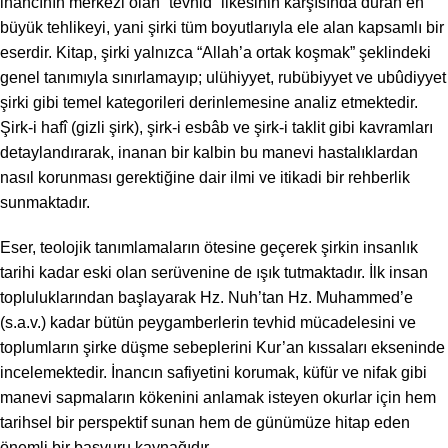
inancının merkezi olan “tevhid” ilkesinin karşısında duran en
büyük tehlikeyi, yani şirki tüm boyutlarıyla ele alan kapsamlı bir
eserdir. Kitap, şirki yalnızca “Allah’a ortak koşmak” şeklindeki
genel tanımıyla sınırlamayıp; ulühiyyet, rubübiyyet ve ubûdiyyet
şirki gibi temel kategorileri derinlemesine analiz etmektedir.
Şirk-i hafî (gizli şirk), şirk-i esbâb ve şirk-i taklit gibi kavramları
detaylandırarak, inanan bir kalbin bu manevi hastalıklardan
nasıl korunması gerektiğine dair ilmi ve itikadi bir rehberlik
sunmaktadır.
Eser, teolojik tanımlamaların ötesine geçerek şirkin insanlık
tarihi kadar eski olan serüvenine de ışık tutmaktadır. İlk insan
topluluklarından başlayarak Hz. Nuh’tan Hz. Muhammed’e
(s.a.v.) kadar bütün peygamberlerin tevhid mücadelesini ve
toplumların şirke düşme sebeplerini Kur’an kıssaları ekseninde
incelemektedir. İnancın safiyetini korumak, küfür ve nifak gibi
manevi sapmaların kökenini anlamak isteyen okurlar için hem
tarihsel bir perspektif sunan hem de günümüze hitap eden
önemli bir başvuru kaynağıdır.