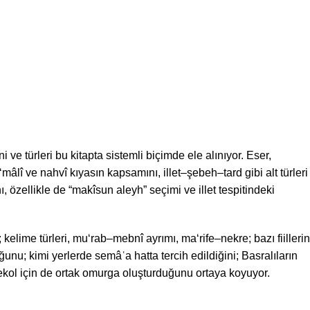
 ve türleri bu kitapta sistemli biçimde ele alınıyor. Eser,
mâlî ve nahvî kıyasın kapsamını, illet–şebeh–tard gibi alt türleri
 özellikle de “makîsun aleyh” seçimi ve illet tespitindeki
 kelime türleri, mu‘rab–mebnî ayrımı, ma‘rife–nekre; bazı fiillerin
nu; kimi yerlerde semâʿa hatta tercih edildiğini; Basralıların
i ekol için de ortak omurga oluşturduğunu ortaya koyuyor.