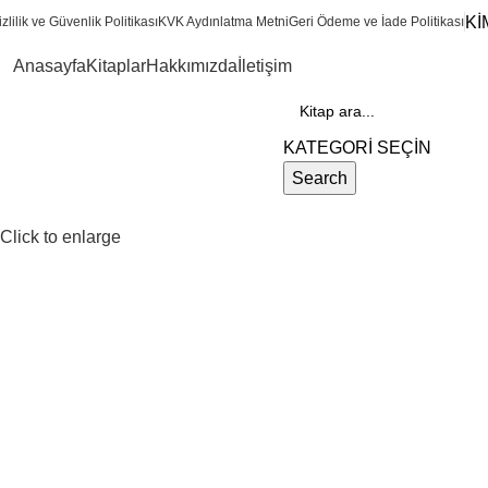
Kİ
zlilik ve Güvenlik Politikası
KVK Aydınlatma Metni
Geri Ödeme ve İade Politikası
Anasayfa
Kitaplar
Hakkımızda
İletişim
Kategoriler
KATEGORİ SEÇİN
Search
Click to enlarge