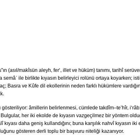
 (asıl/makîsün aleyh, fer‘, illet ve hüküm) tanımı, tarihî serüveni
mâʿ ile birlikte kıyasın belirleyici rolünü ortaya koyarken; isti‘
; Basra ve Kûfe dil ekollerinin neden farklı hükümlere vardığını,
k.
österiliyor: âmillerin belirlenmesi, cümlede takdîm–te’hîr, i‘râb;
Bulgular, her iki ekolde de kıyasın vazgeçilmez bir yöntem olduğu
lî kıyası daha geniş kullandığını; buna karşılık nahvî kıyasın ik
unu gösteren derli toplu bir başvuru niteliği kazanıyor.