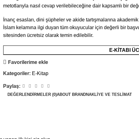
metotlarıyla nasıl cevap verilebileceğine dair kapsamlı bir de
İnanç esasları, dini şüpheler ve akide tartışmalarına akademik
İslam kelamına ilgi duyan tüm okuyucular için değerli bir başv
sitesinden ücretsiz olarak temin edilebilir.
E-KITABI Ü
Favorilerime ekle
Kategoriler:
E-Kitap
Paylaş:
DEĞERLENDIRMELER (0)
ABOUT BRAND
NAKLIYE VE TESLIMAT