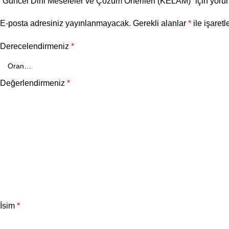
“Güncel Dini Meseleler ve Çözüm Önerileri (KELAM)” için yorum 
E-posta adresiniz yayınlanmayacak.
Gerekli alanlar
*
ile işaretl
Derecelendirmeniz
*
Değerlendirmeniz
*
İsim
*