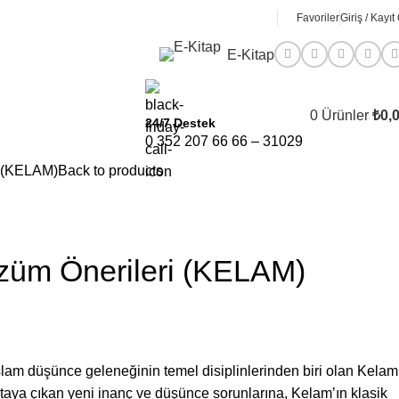
Favoriler
Giriş / Kayıt
E-Kitap
0
Ürünler
₺
0,
24/7 Destek
0 352 207 66 66 – 31029
i (KELAM)
Back to products
özüm Önerileri (KELAM)
slam düşünce geleneğinin temel disiplinlerinden biri olan Kelam
taya çıkan yeni inanç ve düşünce sorunlarına, Kelam’ın klasik