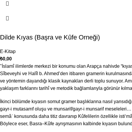
Dilde Kıyas (Başra ve Kûfe Orneği)
E-Kitap
₺
0,00
"İslamî ilimlerde merkezi bir konumu olan Arapça nahivde “kıyas”ın
Sîbeveyhi ve Halîl b. Ahmed’den itibaren gramerin kurulmasında se
ve yöntemin dayandığı klasik kaynakları derli toplu sunuyor. Amaç
yaklaşım farklarını tarihî ve metodik bağlamlarıyla görünür kılma
İkinci bölümde kıyasın somut gramer başlıklarına nasıl yansıdığı g
gayr-i mutasarrıf oluşu ve munsarif/gayr-i munsarif meseleleri… 
semâʿ konusunda daha titiz davranıp Kûfelilerin özellikle isti‘mâ
Böylece eser, Basra–Kûfe ayrışmasının kalbinde kıyasın bulunduğ