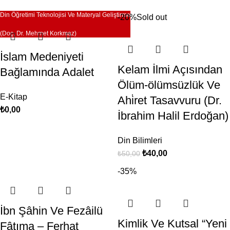
Din Öğretimi Teknolojisi Ve Materyal Geliştirme
-20%
Sold out
(Doç. Dr. Mehmet Korkmaz)
İslam Medeniyeti
Kelam İlmi Açısından
Bağlamında Adalet
Ölüm-ölümsüzlük Ve
E-Kitap
Ahi̇ret Tasavvuru (Dr.
₺
0,00
İbrahim Halil Erdoğan)
Din Bilimleri
₺
40,00
₺
50,00
-35%
İbn Şâhin Ve Fezâilü
Kimlik Ve Kutsal “Yeni
Fâtıma – Ferhat