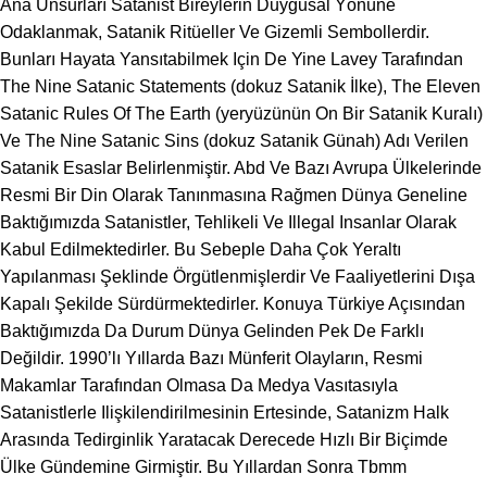
Ana Unsurları Satanist Bireylerin Duygusal Yönüne
Odaklanmak, Satanik Ritüeller Ve Gizemli Sembollerdir.
Bunları Hayata Yansıtabilmek Için De Yine Lavey Tarafından
The Nine Satanic Statements (dokuz Satanik İlke), The Eleven
Satanic Rules Of The Earth (yeryüzünün On Bir Satanik Kuralı)
Ve The Nine Satanic Sins (dokuz Satanik Günah) Adı Verilen
Satanik Esaslar Belirlenmiştir. Abd Ve Bazı Avrupa Ülkelerinde
Resmi Bir Din Olarak Tanınmasına Rağmen Dünya Geneline
Baktığımızda Satanistler, Tehlikeli Ve Illegal Insanlar Olarak
Kabul Edilmektedirler. Bu Sebeple Daha Çok Yeraltı
Yapılanması Şeklinde Örgütlenmişlerdir Ve Faaliyetlerini Dışa
Kapalı Şekilde Sürdürmektedirler. Konuya Türkiye Açısından
Baktığımızda Da Durum Dünya Gelinden Pek De Farklı
Değildir. 1990’lı Yıllarda Bazı Münferit Olayların, Resmi
Makamlar Tarafından Olmasa Da Medya Vasıtasıyla
Satanistlerle Ilişkilendirilmesinin Ertesinde, Satanizm Halk
Arasında Tedirginlik Yaratacak Derecede Hızlı Bir Biçimde
Ülke Gündemine Girmiştir. Bu Yıllardan Sonra Tbmm