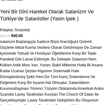
Yeni̇ Bi̇r Di̇ni̇ Hareket Olarak Satani̇zm Ve
Türki̇ye’de Satani̇stler (Yasin İpek )
Kitaplar
,
Sosyoloji
₺
40,00
₺
50,00
satanizm Başlangıçta Sadece Büyü Aracılığıyla Gizemli
Güçlerle Irtibat Kurma Vesilesi Olarak Görülmüşse De Zaman
Içerisinde Yahudi Ve Hıristiyan Öğretilerine Karşı Bir Tepki
Hareketi Gibi Lanse Edilmiştir. Bu Sebeple Satanizm Hem
Kökleri Antik Mısır, İran, Yunan, Babil Mitlerine Hatta Ilk Insana
Kadar Uzanan Şeytan Algısının Sistematik Hale
Dönüştürülmüş Şekli Hem De Tüm Inanç Sistemlerine Ve
Değerlere Karşı Bir Isyanın Adı Olmuştur. Satanistlerin
Kurumsallaşması Yirminci Yüzyılın Ortalarında Amerikalı Anton
Szandor Lavey Tarafından Kurulan The Church Of Satan Ile
Gerçekleşmiştir. Lavey Tarafından Geliştirilen Bu Oluşumun