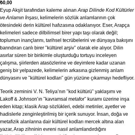
₺
0,00
Eyup Akşit tarafından kaleme alınan
Arap Dilinde Kod Kültürler
ve Anlamın İnşası
, kelimelerin sözlük anlamlarının çok
ötesindeki derin kültürel hafızasına odaklanıyor. Eser, Arapça
kelimeleri sadece dilbilimsel birer yapı taşı olarak değil;
toplumun inançlarını, tarihsel tecrübelerini ve dünyaya bakışını
barındıran canlı birer "kültürel arşiv" olarak ele alıyor. Dilin
asırlar süren bir birikimle oluşturduğu tortuyu inceleyen
çalışma, şiirlerden atasözlerine ve deyimlere kadar uzanan
geniş bir yelpazede, kelimelerin arkasına gizlenmiş anlam
dünyasını ve "kültürel kodları" gün yüzüne çıkarmayı hedefliyor.
Teorik zeminini V. N. Teliya’nın "kod kültürü" yaklaşımı ve
Lakoff & Johnson’ın "kavramsal metafor" kuramı üzerine inşa
eden kitap; klasik Arap sözlükleri, edebi metinler, ayetler ve
hadislerle zenginleştirilmiş bir içerik sunuyor. İnsan, doğa ve
metafizik alanlarına dair kültürel kodları mercek altına alan
yazar, Arap zihninin evreni nasıl anlamlandırdığını