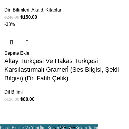
Din Bilimleri
,
Akaid
,
Kitaplar
₺
150,00
₺
240,00
-33%
Sepete Ekle
Altay Türkçesi̇ Ve Hakas Türkçesi̇
Karşılaştırmalı Grameri̇ (Ses Bilgisi, Şekil
Bilgisi) (Dr. Fatih Çelik)
Dil Bilimi
₺
80,00
₺
120,00
KİTAPLAR
Klasik Ekoller Ve Yeni İlmi Kelam Dönemi Kelam Tarihi