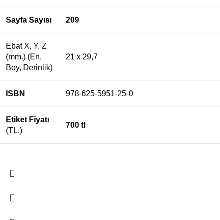
Sayfa Sayısı
209
Ebat X, Y, Z
(mm.) (En,
21 x 29,7
Boy, Derinlik)
ISBN
978-625-5951-25-0
Etiket Fiyatı
700 tl
(TL.)