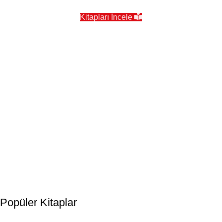
Kitapları İncele
Popüler kitaplarda %50’ye varan
indirim fırsatı!
📖
Yeni çıkan kitaplarda sürpriz fırsatlar seni bekliyor!
Kitaplar
Okuma keyfini %50’ye varan
indirimle katla!
İincele
Kitapları Gör
Popüler Kitaplar