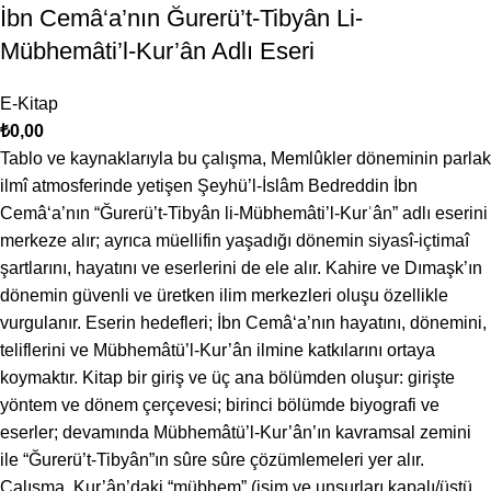
İbn Cemâ‘a’nın Ğurerü’t-Tibyân Li-
Mübhemâti’l-Kur’ân Adlı Eseri
E-Kitap
₺
0,00
Tablo ve kaynaklarıyla bu çalışma, Memlûkler döneminin parlak
ilmî atmosferinde yetişen Şeyhü’l-İslâm Bedreddin İbn
Cemâ‘a’nın “Ğurerü’t-Tibyân li-Mübhemâti’l-Kurʾân” adlı eserini
merkeze alır; ayrıca müellifin yaşadığı dönemin siyasî-içtimaî
şartlarını, hayatını ve eserlerini de ele alır. Kahire ve Dımaşk’ın
dönemin güvenli ve üretken ilim merkezleri oluşu özellikle
vurgulanır. Eserin hedefleri; İbn Cemâ‘a’nın hayatını, dönemini,
teliflerini ve Mübhemâtü’l-Kur’ân ilmine katkılarını ortaya
koymaktır. Kitap bir giriş ve üç ana bölümden oluşur: girişte
yöntem ve dönem çerçevesi; birinci bölümde biyografi ve
eserler; devamında Mübhemâtü’l-Kur’ân’ın kavramsal zemini
ile “Ğurerü’t-Tibyân”ın sûre sûre çözümlemeleri yer alır.
Çalışma, Kur’ân’daki “mübhem” (isim ve unsurları kapalı/üstü