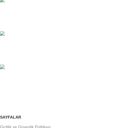
7/24 DESTEK
Sınırsız destek.
100% GÜVENLİ
Fırsatları kaçırmayın.
ÜCRETSİZ İADE
Siparişleri takip edin veya iptal edin.
SAYFALAR
Gizlilik ve Güvenlik Politikası