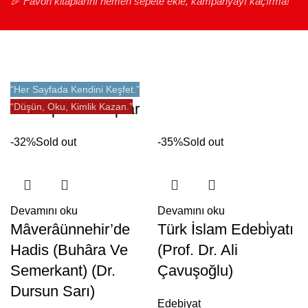
🎉
Favori kitaplarını hemen sepete ekle, kampanyayı kaçırma!
“Her Sayfada Kendini Keşfet.”
En Popüler Kitaplar
“Düşün, Oku, Kimlik Kazan.”
-32%
Sold out
-35%
Sold out
Devamını oku
Devamını oku
Mâverâünnehir’de
Türk İslam Edebi̇yatı
Hadis (Buhâra Ve
(Prof. Dr. Ali
Semerkant) (Dr.
Çavuşoğlu)
Dursun Sarı)
Edebiyat