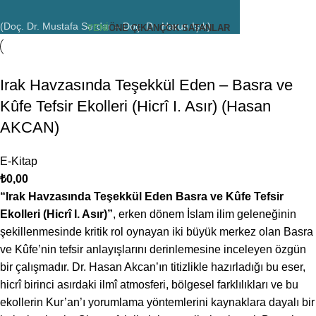
(Doç. Dr. Mustafa Serdar – Doç. Dr. Harun Işık)
YENİ
ÖNE ÇIKAN
ÇOK SATANLAR
Irak Havzasında Teşekkül Eden – Basra ve
Kûfe Tefsir Ekolleri (Hicrî I. Asır) (Hasan
AKCAN)
E-Kitap
₺
0,00
“Irak Havzasında Teşekkül Eden Basra ve Kûfe Tefsir
Ekolleri (Hicrî I. Asır)”
, erken dönem İslam ilim geleneğinin
şekillenmesinde kritik rol oynayan iki büyük merkez olan Basra
ve Kûfe’nin tefsir anlayışlarını derinlemesine inceleyen özgün
bir çalışmadır. Dr. Hasan Akcan’ın titizlikle hazırladığı bu eser,
hicrî birinci asırdaki ilmî atmosferi, bölgesel farklılıkları ve bu
ekollerin Kur’an’ı yorumlama yöntemlerini kaynaklara dayalı bir