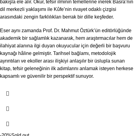
bakışla ele alır. Okur, tefsir ilminin temellerine inerek Basra’nın
dil merkezli yaklaşımı ile Kûfe’nin rivayet odaklı çizgisi
arasındaki zengin farklılıkları berrak bir dille keşfeder.
Eser aynı zamanda Prof. Dr. Mahmut Öztürk’ün editörlüğünde
akademik bir sağlamlık kazanarak, hem araştırmacılar hem de
ilahiyat alanına ilgi duyan okuyucular için değerli bir başvuru
kaynağı hâline gelmiştir. Tarihsel bağlamı, metodolojik
ayrıntıları ve ekoller arası ilişkiyi anlaşılır bir üslupla sunan
kitap, tefsir geleneğinin ilk adımlarını anlamak isteyen herkese
kapsamlı ve güvenilir bir perspektif sunuyor.
-20%
Sold out