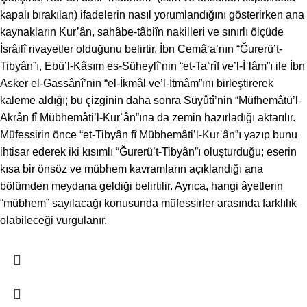
kapalı bırakılan) ifadelerin nasıl yorumlandığını gösterirken ana
kaynakların Kur’ân, sahâbe-tâbiîn nakilleri ve sınırlı ölçüde
İsrâilî rivayetler olduğunu belirtir. İbn Cemâ‘a’nın “Ğurerü’t-
Tibyân”ı, Ebü’l-Kâsım es-Süheylî’nin “et-Taʿrîf ve’l-İʿlâm”ı ile İbn
Asker el-Gassânî’nin “el-İkmâl ve’l-İtmâm”ını birleştirerek
kaleme aldığı; bu çizginin daha sonra Süyûtî’nin “Müfhemâtü’l-
Akrân fî Mübhemâti’l-Kurʾân”ına da zemin hazırladığı aktarılır.
Müfessirin önce “et-Tibyân fî Mübhemâti’l-Kurʾân”ı yazıp bunu
ihtisar ederek iki kısımlı “Ğurerü’t-Tibyân”ı oluşturduğu; eserin
kısa bir önsöz ve mübhem kavramların açıklandığı ana
bölümden meydana geldiği belirtilir. Ayrıca, hangi âyetlerin
“mübhem” sayılacağı konusunda müfessirler arasında farklılık
olabileceği vurgulanır.