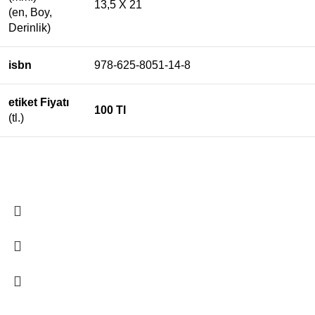
13,5 X 21
(en, Boy,
Derinlik)
isbn
978-625-8051-14-8
etiket Fiyatı
100 Tl
(tl.)