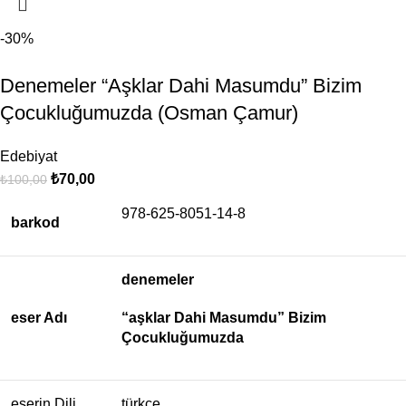
-30%
Denemeler “Aşklar Dahi Masumdu” Bizim
Çocukluğumuzda (Osman Çamur)
Edebiyat
₺
70,00
₺
100,00
978-625-8051-14-8
barkod
denemeler
eser Adı
“aşklar Dahi Masumdu” Bizim
Çocukluğumuzda
eserin Dili
türkçe