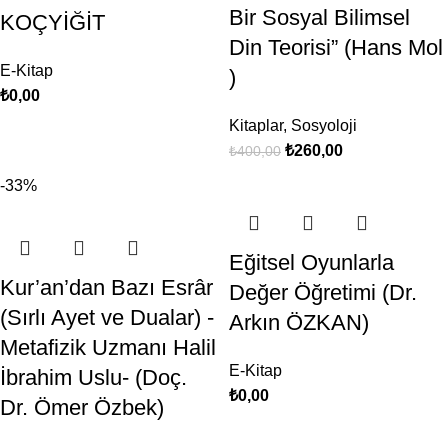
Bir Sosyal Bilimsel
KOÇYİĞİT
Din Teorisi” (Hans Mol
E-Kitap
)
₺
0,00
Kitaplar
,
Sosyoloji
₺
260,00
₺
400,00
-33%
Eğitsel Oyunlarla
Kur’an’dan Bazı Esrâr
Değer Öğretimi (Dr.
(Sırlı Ayet ve Dualar) -
Arkın ÖZKAN)
Metafizik Uzmanı Halil
E-Kitap
İbrahim Uslu- (Doç.
₺
0,00
Dr. Ömer Özbek)