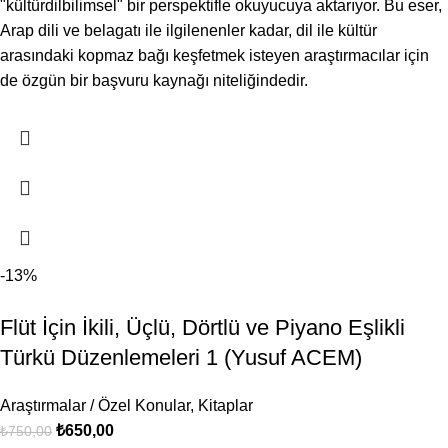
"kültürdilbilimsel" bir perspektifle okuyucuya aktarıyor. Bu eser,
Arap dili ve belagatı ile ilgilenenler kadar, dil ile kültür
arasındaki kopmaz bağı keşfetmek isteyen araştırmacılar için
de özgün bir başvuru kaynağı niteliğindedir.
-13%
Flüt İçin İkili, Üçlü, Dörtlü ve Piyano Eşlikli
Türkü Düzenlemeleri 1 (Yusuf ACEM)
Araştırmalar / Özel Konular
,
Kitaplar
₺
650,00
₺
750,00