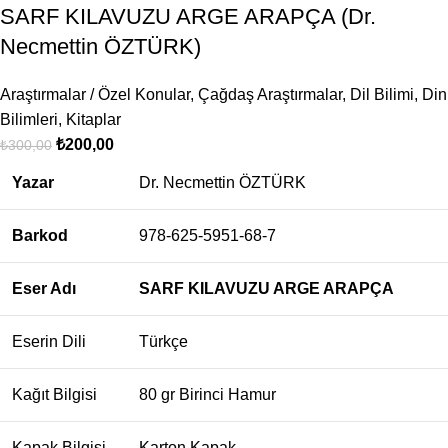
SARF KILAVUZU ARGE ARAPÇA (Dr.
Necmettin ÖZTÜRK)
Araştırmalar / Özel Konular
,
Çağdaş Araştırmalar
,
Dil Bilimi
,
Din
Bilimleri
,
Kitaplar
₺
200,00
₺
300,00
Yazar
Dr. Necmettin ÖZTÜRK
Barkod
978-625-5951-68-7
Eser Adı
SARF KILAVUZU
ARGE ARAPÇA
Eserin Dili
Türkçe
Kağıt Bilgisi
80 gr Birinci Hamur
Kapak Bilgisi
Karton Kapak