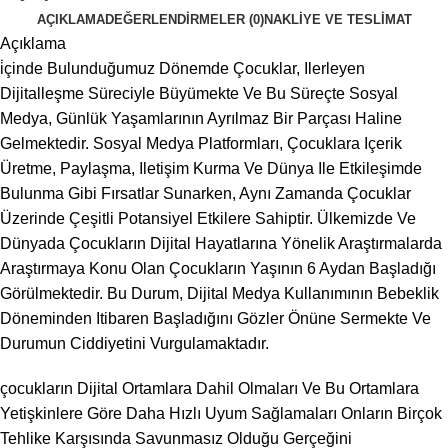
AÇIKLAMA
DEĞERLENDIRMELER (0)
NAKLIYE VE TESLIMAT
Açıklama
i̇çinde Bulunduğumuz Dönemde Çocuklar, Ilerleyen
Dijitalleşme Süreciyle Büyümekte Ve Bu Süreçte Sosyal
Medya, Günlük Yaşamlarının Ayrılmaz Bir Parçası Haline
Gelmektedir. Sosyal Medya Platformları, Çocuklara Içerik
Üretme, Paylaşma, Iletişim Kurma Ve Dünya Ile Etkileşimde
Bulunma Gibi Fırsatlar Sunarken, Aynı Zamanda Çocuklar
Üzerinde Çeşitli Potansiyel Etkilere Sahiptir. Ülkemizde Ve
Dünyada Çocukların Dijital Hayatlarına Yönelik Araştırmalarda
Araştırmaya Konu Olan Çocukların Yaşının 6 Aydan Başladığı
Görülmektedir. Bu Durum, Dijital Medya Kullanımının Bebeklik
Döneminden Itibaren Başladığını Gözler Önüne Sermekte Ve
Durumun Ciddiyetini Vurgulamaktadır.
çocukların Dijital Ortamlara Dahil Olmaları Ve Bu Ortamlara
Yetişkinlere Göre Daha Hızlı Uyum Sağlamaları Onların Birçok
Tehlike Karşısında Savunmasız Olduğu Gerçeğini