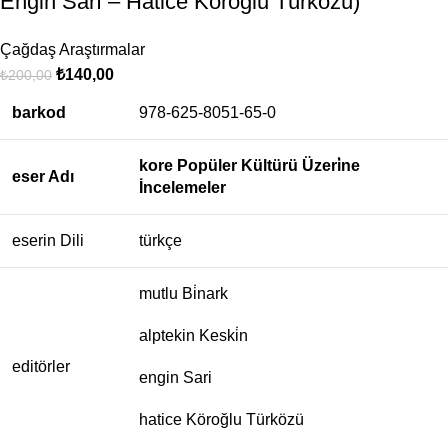
Engin Sarı – Hatice Köroğlu Türközü)
Çağdaş Araştırmalar
₺
140,00
₺
200,00
barkod
978-625-8051-65-0
kore Popüler Kültürü Üzeri̇ne
eser Adı
İncelemeler
eserin Dili
türkçe
mutlu Bi̇nark
alptekin Keski̇n
editörler
engin Sari
hatice Köroğlu Türközü