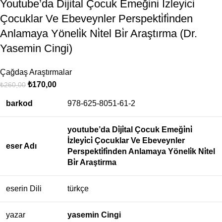
Youtube’da Di̇ji̇tal Çocuk Emeği̇ni̇ İzleyi̇ci̇
Çocuklar Ve Ebeveynler Perspekti̇fi̇nden
Anlamaya Yöneli̇k Ni̇tel Bi̇r Araştırma (Dr.
Yasemin Cingi)
Çağdaş Araştırmalar
₺
170,00
₺
260,00
barkod
978-625-8051-61-2
youtube’da Di̇ji̇tal Çocuk Emeği̇ni̇
İzleyi̇ci̇ Çocuklar Ve Ebeveynler
eser Adı
Perspekti̇fi̇nden Anlamaya Yöneli̇k Ni̇tel
Bi̇r Araştirma
eserin Dili
türkçe
yazar
yasemin Cingi