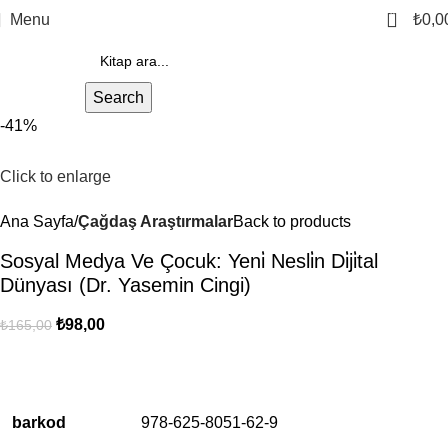
0
Menu
₺
0,0
Search
-41%
Click to enlarge
Ana Sayfa
Çağdaş Araştırmalar
Back to products
Sosyal Medya Ve Çocuk: Yeni̇ Nesli̇n Di̇ji̇tal
Dünyası (Dr. Yasemin Cingi)
₺
98,00
₺
165,00
barkod
978-625-8051-62-9