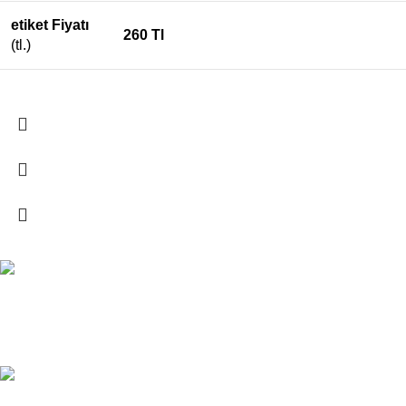
etiket Fiyatı
260 Tl
(tl.)
ÜCRETSİZ KARGO
PTT Kargo