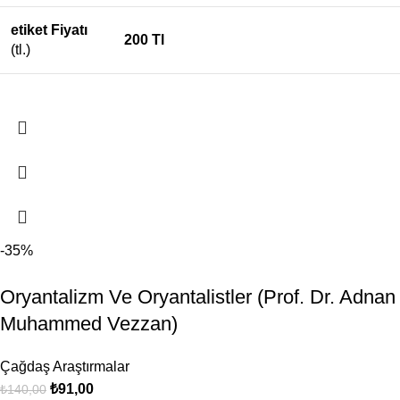
etiket Fiyatı
200 Tl
(tl.)
-35%
Oryantalizm Ve Oryantalistler (Prof. Dr. Adnan
Muhammed Vezzan)
Çağdaş Araştırmalar
₺
91,00
₺
140,00