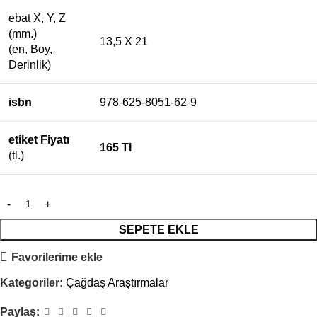
ebat X, Y, Z
(mm.)
13,5 X 21
(en, Boy,
Derinlik)
isbn
978-625-8051-62-9
etiket Fiyatı
165 Tl
(tl.)
SEPETE EKLE
Favorilerime ekle
Kategoriler:
Çağdaş Araştırmalar
Paylaş: