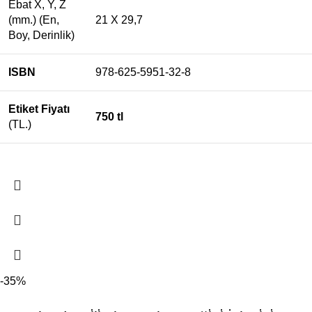
Ebat X, Y, Z
(mm.) (En,
21 X 29,7
Boy, Derinlik)
ISBN
978-625-5951-32-8
Etiket Fiyatı
750 tl
(TL.)
-35%