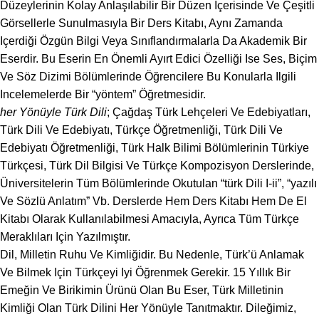
Düzeylerinin Kolay Anlaşılabilir Bir Düzen Içerisinde Ve Çeşitli
Görsellerle Sunulmasıyla Bir Ders Kitabı, Aynı Zamanda
Içerdiği Özgün Bilgi Veya Sınıflandırmalarla Da Akademik Bir
Eserdir. Bu Eserin En Önemli Ayırt Edici Özelliği Ise Ses, Biçim
Ve Söz Dizimi Bölümlerinde Öğrencilere Bu Konularla Ilgili
Incelemelerde Bir “yöntem” Öğretmesidir.
her Yönüyle Türk Dili
; Çağdaş Türk Lehçeleri Ve Edebiyatları,
Türk Dili Ve Edebiyatı, Türkçe Öğretmenliği, Türk Dili Ve
Edebiyatı Öğretmenliği, Türk Halk Bilimi Bölümlerinin Türkiye
Türkçesi, Türk Dil Bilgisi Ve Türkçe Kompozisyon Derslerinde,
Üniversitelerin Tüm Bölümlerinde Okutulan “türk Dili I-ii”, “yazılı
Ve Sözlü Anlatım” Vb. Derslerde Hem Ders Kitabı Hem De El
Kitabı Olarak Kullanılabilmesi Amacıyla, Ayrıca Tüm Türkçe
Meraklıları Için Yazılmıştır.
Dil, Milletin Ruhu Ve Kimliğidir. Bu Nedenle, Türk’ü Anlamak
Ve Bilmek Için Türkçeyi Iyi Öğrenmek Gerekir. 15 Yıllık Bir
Emeğin Ve Birikimin Ürünü Olan Bu Eser, Türk Milletinin
Kimliği Olan Türk Dilini Her Yönüyle Tanıtmaktır. Dileğimiz,