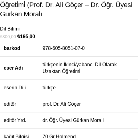
Öğreti̇mi̇ (Prof. Dr. Ali Göçer – Dr. Öğr. Üyesi
Gürkan Moralı
Dil Bilimi
₺
195,00
₺
300,00
barkod
978-605-8051-07-0
türkçeni̇n İki̇nci̇/yabanci Di̇l Olarak
eser Adı
Uzaktan Öğreti̇mi̇
eserin Dili
türkçe
editör
prof. Dr. Ali Göçer
editör Yrd.
dr. Öğr. Üyesi Gürkan Morali
kağıt Bilgisi
70 Gr Holmend