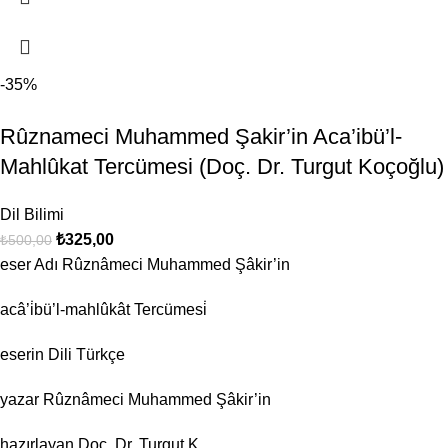
-35%
Rûznameci Muhammed Şakir’in Aca’ibü’l-
Mahlûkat Tercümesi (Doç. Dr. Turgut Koçoğlu)
Dil Bilimi
₺
325,00
₺
500,00
eser Adı Rûznâmeci Muhammed Şâkir’in
acâ’i̇bü’l-mahlûkât Tercümesi̇
eserin Dili Türkçe
yazar Rûznâmeci Muhammed Şâkir’in
hazırlayan Doç. Dr. Turgut K