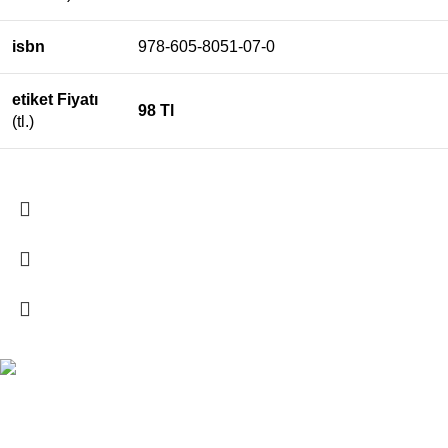
isbn
978-605-8051-07-0
etiket Fiyatı
98 Tl
(tl.)
ÜCRETSİZ KARGO