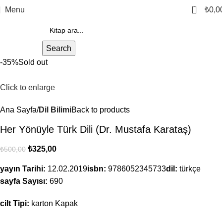
0
Menu
₺
0,0
Search
-35%
Sold out
Click to enlarge
Ana Sayfa
Dil Bilimi
Back to products
Her Yönüyle Türk Dili (Dr. Mustafa Karataş)
₺
325,00
₺
500,00
yayın Tarihi:
12.02.2019
isbn:
9786052345733
dil:
türkçe
sayfa Sayısı:
690
cilt Tipi:
karton Kapak