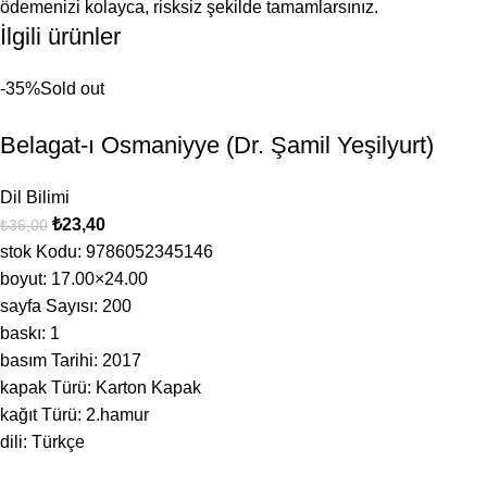
ödemenizi kolayca, risksiz şekilde tamamlarsınız.
İlgili ürünler
-35%
Sold out
Belagat-ı Osmaniyye (Dr. Şamil Yeşilyurt)
Dil Bilimi
₺
23,40
₺
36,00
stok Kodu: 9786052345146
boyut: 17.00×24.00
sayfa Sayısı: 200
baskı: 1
basım Tarihi: 2017
kapak Türü: Karton Kapak
kağıt Türü: 2.hamur
dili: Türkçe