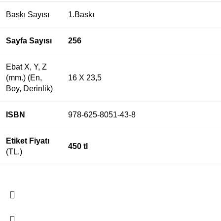
Baskı Sayısı
1.Baskı
Sayfa Sayısı
256
Ebat X, Y, Z
(mm.) (En,
16 X 23,5
Boy, Derinlik)
ISBN
978-625-8051-43-8
Etiket Fiyatı
450 tl
(TL.)