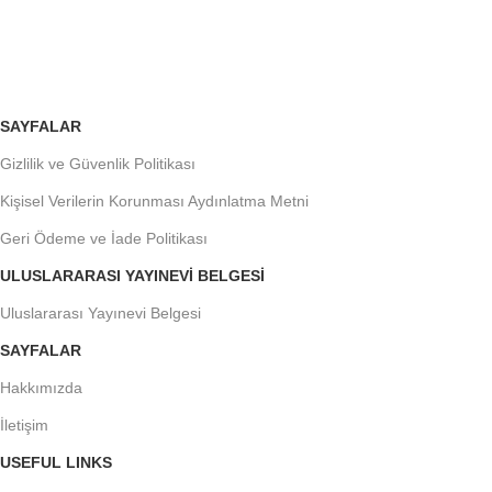
Siparişleri takip edin veya iptal edin.
SAYFALAR
Gizlilik ve Güvenlik Politikası
Kişisel Verilerin Korunması Aydınlatma Metni
Geri Ödeme ve İade Politikası
ULUSLARARASI YAYINEVI BELGESI
Uluslararası Yayınevi Belgesi
SAYFALAR
Hakkımızda
İletişim
USEFUL LINKS