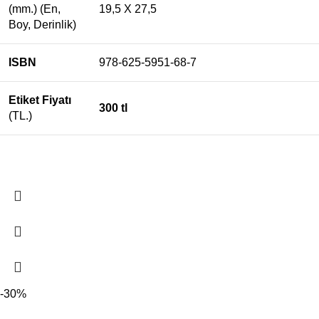
(mm.) (En,
19,5 X 27,5
Boy, Derinlik)
ISBN
978-625-5951-68-7
Etiket Fiyatı
300 tl
(TL.)
-30%