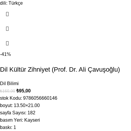
dili: Türkçe
-41%
Dil Kültür Zihniyet (Prof. Dr. Ali Çavuşoğlu)
Dil Bilimi
₺
95,00
₺
160,00
stok Kodu: 9786056660146
boyut: 13.50×21.00
sayfa Sayısı: 182
basım Yeri: Kayseri
baskı: 1