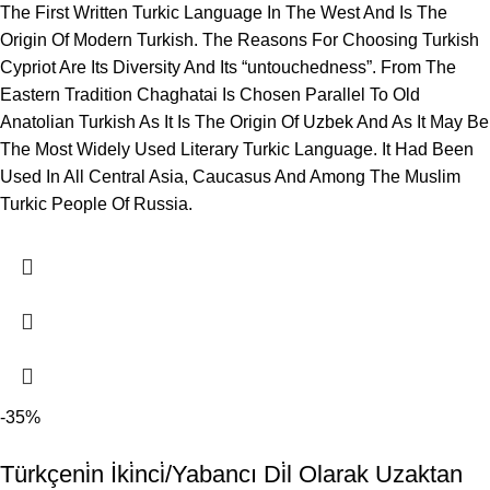
The First Written Turkic Language In The West And Is The
Origin Of Modern Turkish. The Reasons For Choosing Turkish
Cypriot Are Its Diversity And Its “untouchedness”. From The
Eastern Tradition Chaghatai Is Chosen Parallel To Old
Anatolian Turkish As It Is The Origin Of Uzbek And As It May Be
The Most Widely Used Literary Turkic Language. It Had Been
Used In All Central Asia, Caucasus And Among The Muslim
Turkic People Of Russia.
-35%
Türkçeni̇n İki̇nci̇/Yabancı Di̇l Olarak Uzaktan