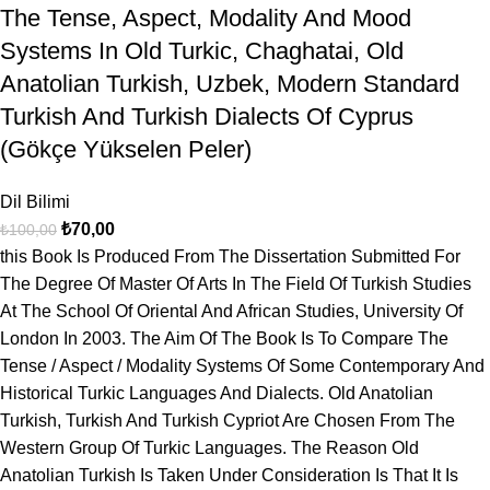
The Tense, Aspect, Modality And Mood
Systems In Old Turkic, Chaghatai, Old
Anatolian Turkish, Uzbek, Modern Standard
Turkish And Turkish Dialects Of Cyprus
(Gökçe Yükselen Peler)
Dil Bilimi
₺
70,00
₺
100,00
this Book Is Produced From The Dissertation Submitted For
The Degree Of Master Of Arts In The Field Of Turkish Studies
At The School Of Oriental And African Studies, University Of
London In 2003. The Aim Of The Book Is To Compare The
Tense / Aspect / Modality Systems Of Some Contemporary And
Historical Turkic Languages And Dialects. Old Anatolian
Turkish, Turkish And Turkish Cypriot Are Chosen From The
Western Group Of Turkic Languages. The Reason Old
Anatolian Turkish Is Taken Under Consideration Is That It Is