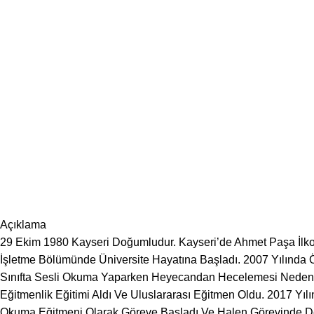
Açıklama
29 Ekim 1980 Kayseri Doğumludur. Kayseri’de Ahmet Paşa İlkoku
İşletme Bölümünde Üniversite Hayatına Başladı. 2007 Yılında Ö
Sınıfta Sesli Okuma Yaparken Heyecandan Hecelemesi Nedeniyl
Eğitmenlik Eğitimi Aldı Ve Uluslararası Eğitmen Oldu. 2017 Yıl
Okuma Eğitmeni Olarak Göreve Başladı Ve Halen Görevinde Dev