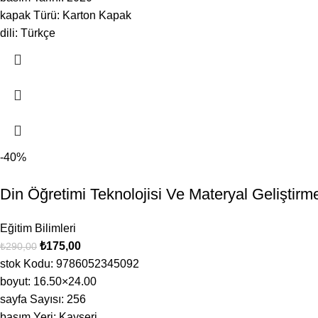
kapak Türü: Karton Kapak
dili: Türkçe
-40%
Din Öğretimi Teknolojisi Ve Materyal Gelişti
Eğitim Bilimleri
₺
175,00
₺
290,00
stok Kodu: 9786052345092
boyut: 16.50×24.00
sayfa Sayısı: 256
basım Yeri: Kayseri