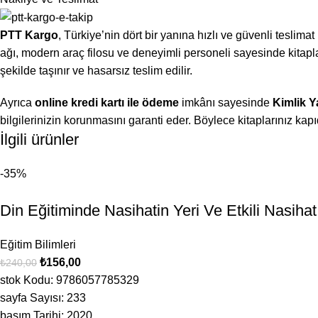
PTT Kargo
, Türkiye’nin dört bir yanına hızlı ve güvenli teslima
ağı, modern araç filosu ve deneyimli personeli sayesinde kitaplar
şekilde taşınır ve hasarsız teslim edilir.
Ayrıca
online kredi kartı ile ödeme
imkânı sayesinde
Kimlik Y
bilgilerinizin korunmasını garanti eder. Böylece kitaplarınız k
İlgili ürünler
-35%
Din Eğitiminde Nasihatin Yeri Ve Etkili Nasiha
Eğitim Bilimleri
₺
156,00
₺
240,00
stok Kodu: 9786057785329
sayfa Sayısı: 233
basım Tarihi: 2020