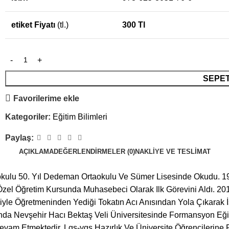
etiket Fiyatı
(tl.)
300 Tl
SEPET
Favorilerime ekle
Kategoriler:
Eğitim Bilimleri
Paylaş:
AÇIKLAMA
DEĞERLENDIRMELER (0)
NAKLIYE VE TESLIMAT
lu 50. Yıl Dedeman Ortaokulu Ve Sümer Lisesinde Okudu. 1999 Y
zel Öğretim Kursunda Muhasebeci Olarak Ilk Görevini Aldı. 2013
e Öğretmeninden Yediği Tokatın Acı Anısından Yola Çıkarak İ
ında Nevşehir Hacı Bektaş Veli Üniversitesinde Formansyon Eğiti
am Etmektedir. Lgs-ygs Hazırlık Ve Üniversite Öğrencilerine 