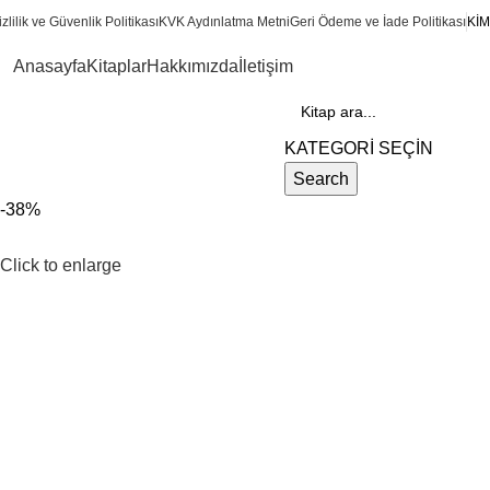
0
zlilik ve Güvenlik Politikası
KVK Aydınlatma Metni
Geri Ödeme ve İade Politikası
KİM
Anasayfa
Kitaplar
Hakkımızda
İletişim
Kategoriler
KATEGORİ SEÇİN
Search
-38%
Click to enlarge