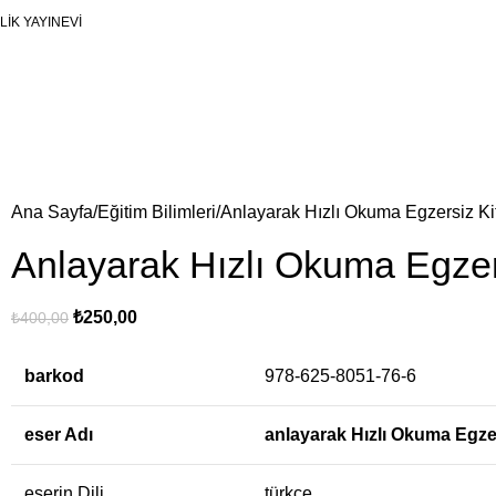
LİK YAYINEVİ
Ana Sayfa
Eğitim Bilimleri
Anlayarak Hızlı Okuma Egzersiz Kit
Anlayarak Hızlı Okuma Egzers
₺
250,00
₺
400,00
barkod
978-625-8051-76-6
eser Adı
anlayarak Hızlı Okuma Egzer
eserin Dili
türkçe