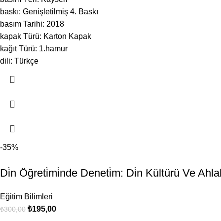
baskı: Genişletilmiş 4. Baskı
basım Tarihi: 2018
kapak Türü: Karton Kapak
kağıt Türü: 1.hamur
dili: Türkçe
-35%
Di̇n Öğreti̇mi̇nde Deneti̇m: Di̇n Kültürü Ve Ahlak 
Eğitim Bilimleri
₺
195,00
₺
300,00