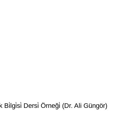
Bi̇lgi̇si̇ Dersi̇ Örneği̇ (Dr. Ali Güngör)