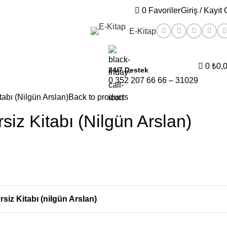
0
Favoriler
Giriş / Kayıt 
E-Kitap
0
₺
0,
24/7 Destek
0 352 207 66 66 – 31029
abı (Nilgün Arslan)
Back to products
iz Kitabı (Nilgün Arslan)
siz Kitabı (nilgün Arslan)