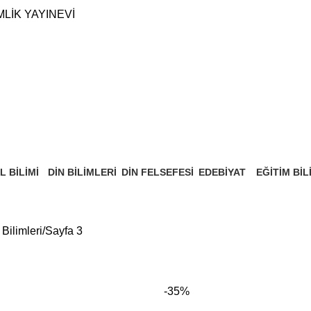
MLİK YAYINEVİ
L BILIMI
DIN BILIMLERI
DIN FELSEFESI
EDEBIYAT
EĞITIM BIL
 Products
37 Products
8 Products
18 Products
9 Products
 Bilimleri
Sayfa 3
-35%