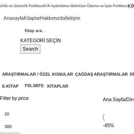
Kİ
zlilik ve Güvenlik Politikası
KVK Aydınlatma Metni
Geri Ödeme ve İade Politikası
Anasayfa
Kitaplar
Hakkımızda
İletişim
ategoriler
KATEGORİ SEÇİN
Search
Din Bilimleri
ARAŞTIRMALAR / ÖZEL KONULAR
ÇAĞDAŞ ARAŞTIRMALAR
DI
11 Products
6 Products
10
FELSEFE
E-KITAP
KITAPLAR
2 Products
37 Products
35 Products
Filter by price
Ana Sayfa
Din
-45%