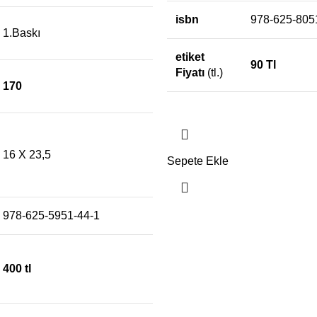
isbn
978-625-805
1.Baskı
etiket
90 Tl
Fiyatı
(tl.)
170
16 X 23,5
Sepete Ekle
978-625-5951-44-1
400 tl