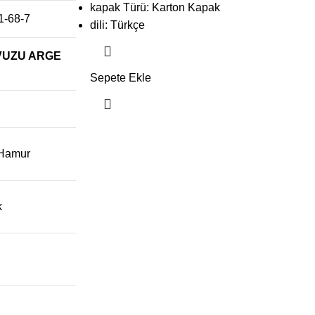
kapak Türü: Karton Kapak
1-68-7
dili: Türkçe
VUZU
ARGE
Sepete Ekle
 Hamur
k