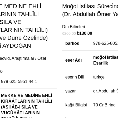
 MEDİNE EHLİ
Moğol İsti̇lası Süreci̇nd
RININ TAHLÎLİ
(Dr. Abdullah Ömer Y
SILA VE
Din Bilimleri
ARININ TAHLÎLİ)
₺
130,00
₺
200,00
 ve Dürre Özelinde)
barkod
978-625-805
li AYDOĞAN
moğol İstila
ecvid
,
Araştırmalar / Özel
eser Adı
Eşarilik
00
eserin Dili
türkçe
978-625-5951-44-1
yazar
dr. Abdullah
MEKKE VE MEDİNE EHLİ
KIRÂÂTLARININ TAHLÎLİ
kağıt Bilgisi
70 Gr Birinc
(ASHÂB-I SILA VE
VUCÛHÂTLARININ