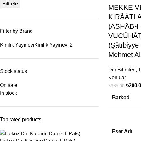
Filtrele
MEKKE VE
KIRÂÂTLA
(ASHÂB-I 
Filter by Brand
VUCÛHÂTL
(Şâtıbiyye
Kimlik Yayınevi
Kimlik Yayınevi
2
Mehmet A
Din Bilimleri
,
T
Stock status
Konular
On sale
₺
200,
₺
365,00
In stock
Barkod
Top rated products
Eser Adı
Dokuz Din Kuramı (Daniel L Pals)