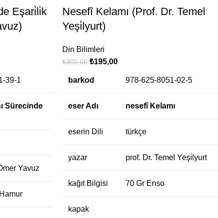
e Eşari̇li̇k
Nesefî Kelamı (Prof. Dr. Temel
avuz)
Yeşi̇lyurt)
Din Bilimleri
₺
195,00
₺
300,00
1-39-1
barkod
978-625-8051-02-5
sı Sürecinde
eser Adı
nesefî Kelamı
eserin Dili
türkçe
yazar
prof. Dr. Temel Yeşi̇lyurt
 Ömer Yavuz
kağıt Bilgisi
70 Gr Enso
i Hamur
kapak