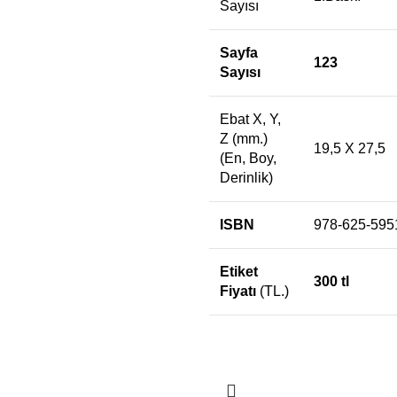
Sayısı
Sayfa
123
Sayısı
Ebat X, Y,
Z (mm.)
19,5 X 27,5
(En, Boy,
Derinlik)
ISBN
978-625-595
Etiket
300 tl
Fiyatı
(TL.)