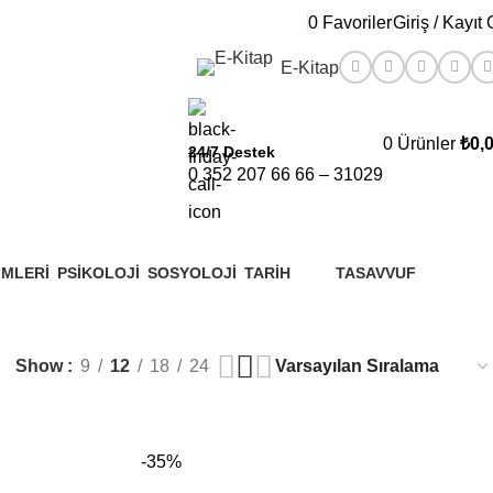
0
Favoriler
Giriş / Kayıt 
E-Kitap
0
Ürünler
₺
0,
24/7 Destek
0 352 207 66 66 – 31029
IMLERI
PSIKOLOJI
SOSYOLOJI
TARIH
TASAVVUF
6 Products
7 Products
17 Products
1 Product
Show
9
12
18
24
-35%