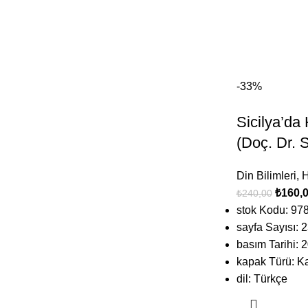
-33%
Sicilya’da
(Doç. Dr.
Din Bilimleri
,
H
₺
160,
₺
240,00
stok Kodu: 9
sayfa Sayısı: 
basım Tarihi: 
kapak Türü: K
dil: Türkçe