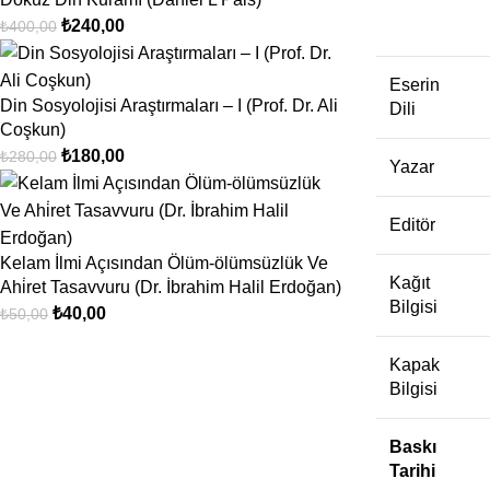
₺
240,00
₺
400,00
Eserin
Din Sosyolojisi Araştırmaları – I (Prof. Dr. Ali
Dili
Coşkun)
₺
180,00
₺
280,00
Yazar
Editör
Kelam İlmi Açısından Ölüm-ölümsüzlük Ve
Kağıt
Ahi̇ret Tasavvuru (Dr. İbrahim Halil Erdoğan)
Bilgisi
₺
40,00
₺
50,00
Kapak
Bilgisi
Baskı
Tarihi