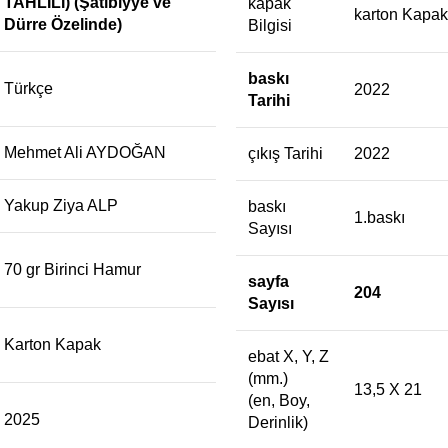
TAHLÎLİ)
(Şâtıbiyye ve
kapak
karton Kapak
Dürre Özelinde)
Bilgisi
baskı
Türkçe
2022
Tarihi
Mehmet Ali AYDOĞAN
çıkış Tarihi
2022
Yakup Ziya ALP
baskı
1.baskı
Sayısı
70 gr Birinci Hamur
sayfa
204
Sayısı
Karton Kapak
ebat X, Y, Z
(mm.)
13,5 X 21
(en, Boy,
2025
Derinlik)