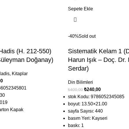
Sepete Ekle
-40%
Sold out
 Hadis (H. 212-550)
Sistematik Kelam 1 (D
 Süleyman Doğanay)
Harun Işık – Doç. Dr.
Serdar)
adis
,
Kitaplar
00
Din Bilimleri
786052345801
₺
240,00
₺
400,00
230
stok Kodu: 9786052345085
2019
boyut: 13.50×21.00
arton Kapak
sayfa Sayısı: 440
basım Yeri: Kayseri
baskı: 1