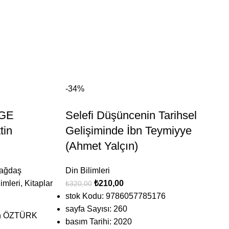
-34%
RGE
Selefi Düşüncenin Tarihsel
tin
Gelişiminde İbn Teymiyye
(Ahmet Yalçın)
ağdaş
Din Bilimleri
imleri
,
Kitaplar
₺
210,00
₺
320,00
stok Kodu: 9786057785176
sayfa Sayısı: 260
in ÖZTÜRK
basım Tarihi: 2020