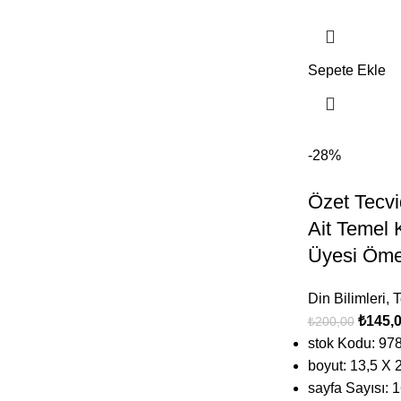
Sepete Ekle
-28%
Özet Tecv
Ait Temel K
Üyesi Öme
Din Bilimleri
,
T
₺
145,
₺
200,00
stok Kodu: 9
boyut: 13,5 X 
sayfa Sayısı: 