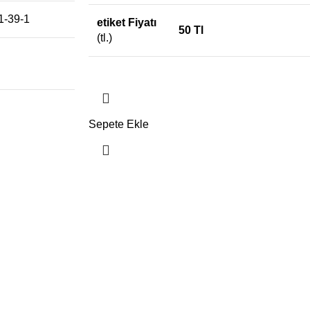
1-39-1
etiket Fiyatı
50 Tl
(tl.)
Sepete Ekle