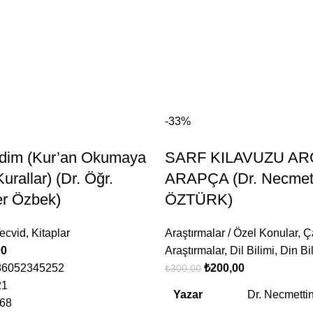
-33%
idim (Kur’an Okumaya
SARF KILAVUZU A
urallar) (Dr. Öğr.
ARAPÇA (Dr. Necmet
r Özbek)
ÖZTÜRK)
ecvid
,
Kitaplar
Araştırmalar / Özel Konular
,
Ç
00
Araştırmalar
,
Dil Bilimi
,
Din Bil
786052345252
₺
200,00
₺
300,00
21
Yazar
Dr. Necmett
168